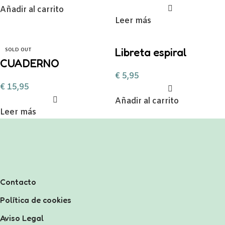
ANILLAS COLORES
Añadir al carrito
A5 BIS
Leer más
Libreta espiral
SOLD OUT
CUADERNO
troquelada Delicious
€
5,95
NOTEBOOK CLASSIC
€
15,95
HAPPY PLANNER
Añadir al carrito
VICHY 60 HOJAS
Leer más
Contacto
Política de cookies
Aviso Legal