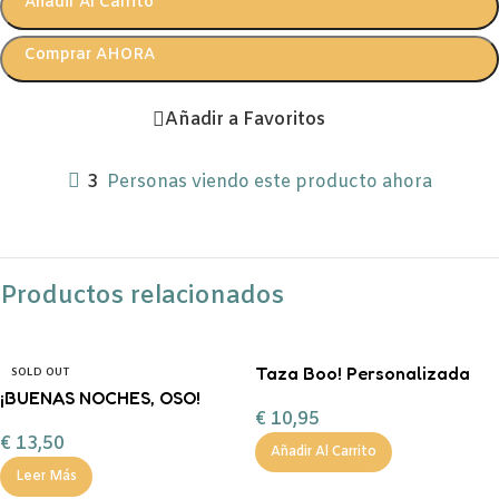
Añadir Al Carrito
Comprar AHORA
Añadir a Favoritos
3
Personas viendo este producto ahora
Productos relacionados
Taza Boo! Personalizada
SOLD OUT
¡BUENAS NOCHES, OSO!
€
10,95
FERAN
€
13,50
Añadir Al Carrito
Leer Más