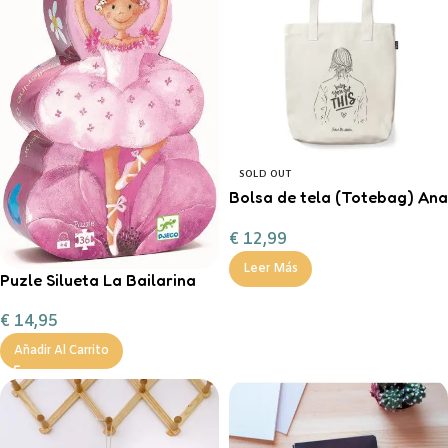
SOLD OUT
Bolsa de tela (Totebag) Ana
Marín
€
12,99
Leer Más
Puzle Silueta La Bailarina
€
14,95
Añadir Al Carrito