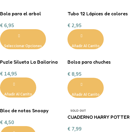
Bola para el arbol
Tubo 12 Lápices de colores
personalizada con chuches
Little Monsters
€
6,95
€
2,95
Seleccionar Opciones
Añadir Al Carrito
Puzle Silueta La Bailarina
Bolsa para chuches
personalizada ¡Boo!
€
14,95
€
8,95
Añadir Al Carrito
Añadir Al Carrito
Bloc de notas Snoopy
SOLD OUT
CUADERNO HARRY POTTER
€
4,50
€
7,99