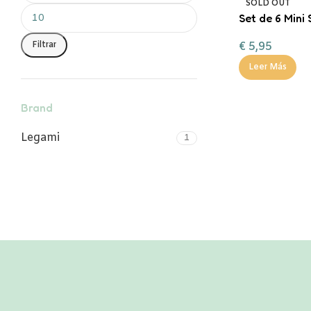
SOLD OUT
Set de 6 Mini
Zanahorias –
Filtrar
€
5,95
legami
Leer Más
Brand
Legami
1