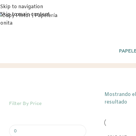
Skip to navigation
Skip to main content
PAPELE
Zanahoria
Inicio
/
Productos etiquetados “Zan
Mostrando el
resultado
Filter By Price