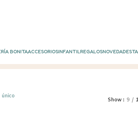
RÍA BONITA
ACCESORIOS
INFANTIL
REGALOS
NOVEDADES
TA
ahoria”
 único
Show
9