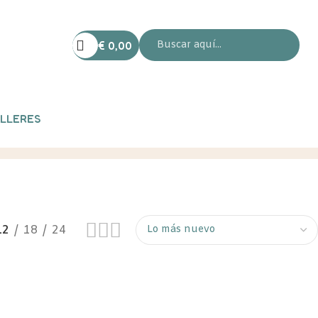
€
0,00
LLERES
12
18
24