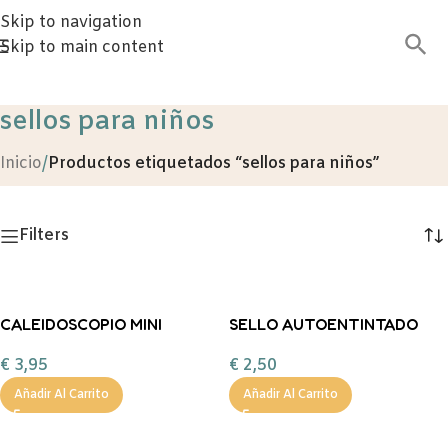
Skip to navigation
Skip to main content
sellos para niños
Inicio
/
Productos etiquetados “sellos para niños”
Filters
CALEIDOSCOPIO MINI
SELLO AUTOENTINTADO
GNOMOS NAVIDEÑOS
MOTIVOS NAVIDEÑOS
€
3,95
€
2,50
«MAGIC MOMENTS»
«MAGIC MOMENTS»
Añadir Al Carrito
Añadir Al Carrito