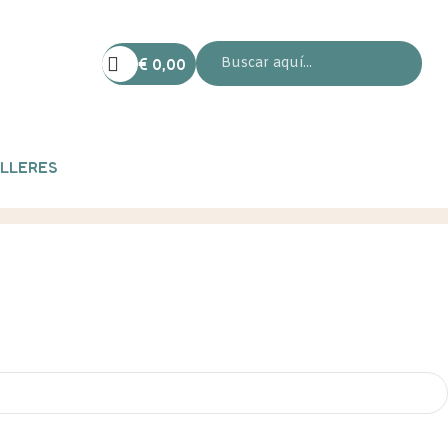
€
0,00
LLERES