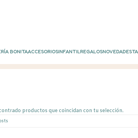
RÍA BONITA
ACCESORIOS
INFANTIL
REGALOS
NOVEDADES
TA
os “rotuladores tiza”
contrado productos que coincidan con tu selección.