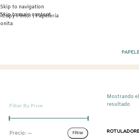
Skip to navigation
Skip to main content
PAPELE
ROTULADOR AERÓGRAFO
Inicio
/
P
Mostrando el
resultado
Filter By Price
ROTULADORE
Precio:
—
Filtrar
SPRAY PENS