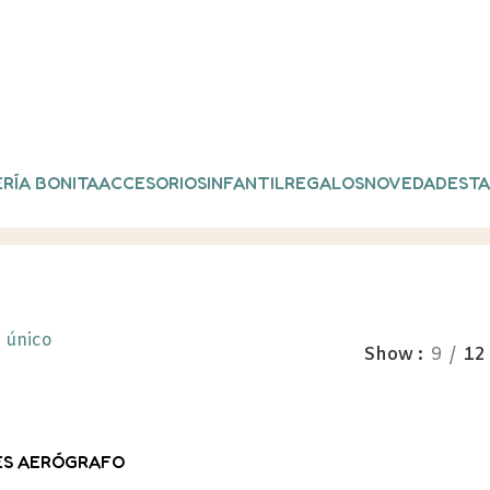
RÍA BONITA
ACCESORIOS
INFANTIL
REGALOS
NOVEDADES
TA
roductos etiquetados “ROTULADOR AERÓGRAFO”
 único
Show
9
12
S AERÓGRAFO