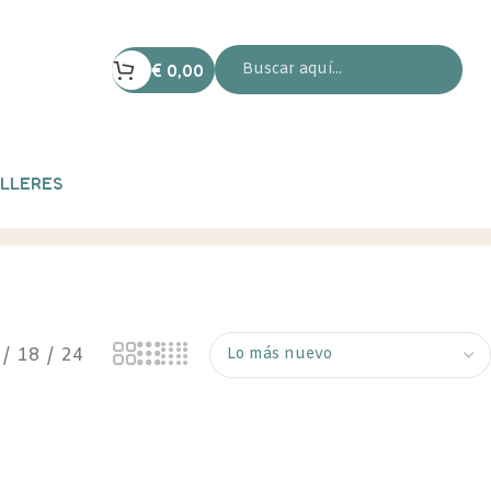
€
0,00
LLERES
18
24