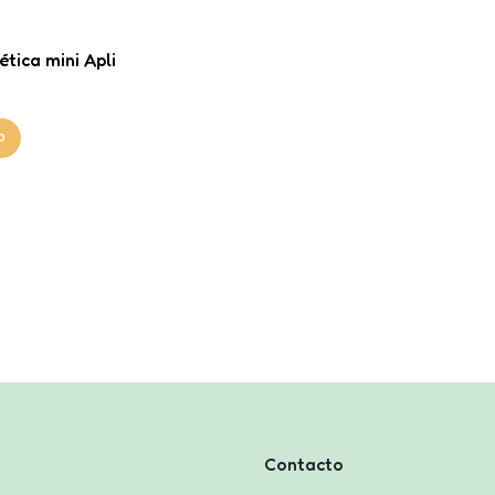
tica mini Apli
o
Contacto