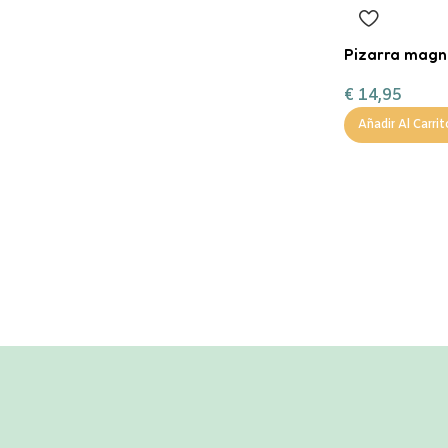
Pizarra magné
€
14,95
Añadir Al Carrit