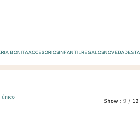
RÍA BONITA
ACCESORIOS
INFANTIL
REGALOS
NOVEDADES
TA
uetados “Pizarra magnética”
 único
Show
9
12