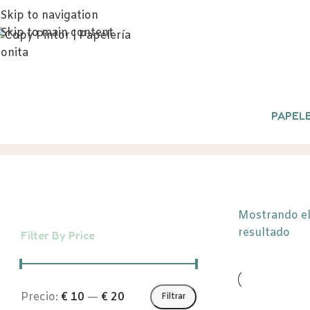
Skip to navigation
Skip to main content
PAPELE
Pizarra magnética
Inicio
/
Productos etiq
Mostrando el
resultado
Filter By Price
Precio:
€ 10
—
€ 20
Filtrar