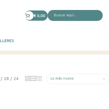
€
0,00
LLERES
18
24