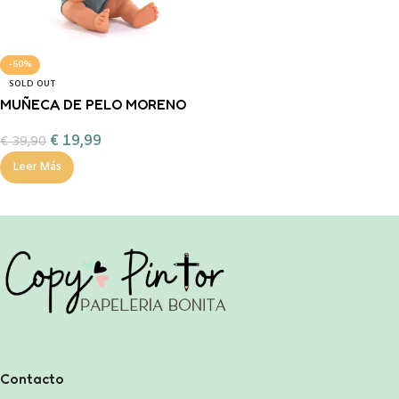
-50%
SOLD OUT
MUÑECA DE PELO MORENO
RIZADO 38 CM PELELE
€
19,99
€
39,90
PLOMO -Miniland-
Leer Más
Contacto