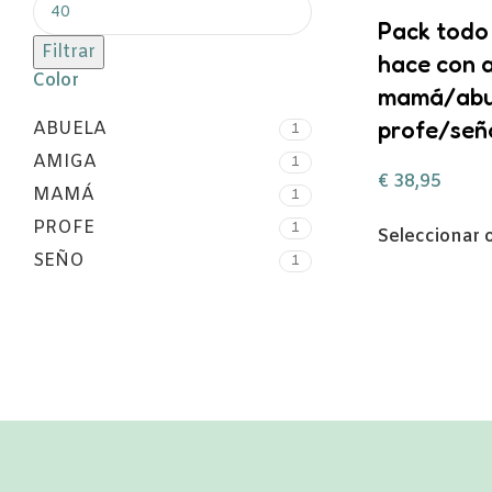
Pack todo 
Filtrar
hace con 
Color
mamá/abu
profe/señ
ABUELA
1
AMIGA
1
€
38,95
MAMÁ
1
PROFE
1
Seleccionar 
SEÑO
1