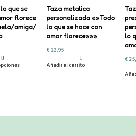
lo que se
Taza metalica
Taz
amor florece
personalizada «»Todo
pre
ela/amiga/
lo que se hace con
per
o
amor florece»»»
lo 
amo
€
12,95
€
25
opciones
Añadir al carrito
Añad