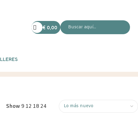
€
0,00
LLERES
Show
9
12
18
24