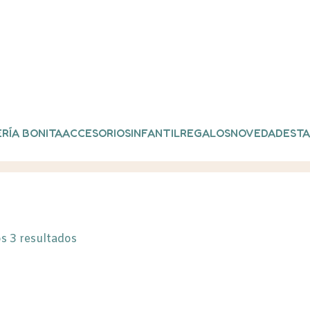
RÍA BONITA
ACCESORIOS
INFANTIL
REGALOS
NOVEDADES
TA
tos etiquetados “FLORES PRESERVADAS”
s 3 resultados