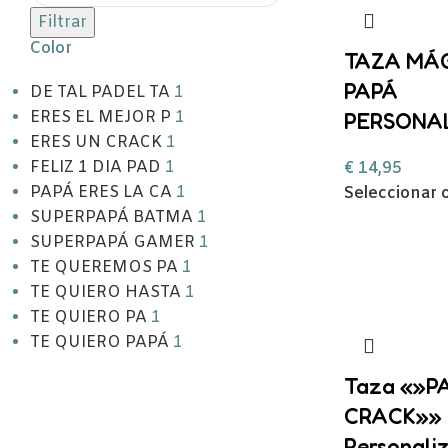
Filtrar
Color
TAZA MÁG
PAPÁ
DE TAL PADEL TA
1
ERES EL MEJOR P
1
PERSONA
ERES UN CRACK
1
FELIZ 1 DIA PAD
1
€
14,95
PAPÁ ERES LA CA
1
Seleccionar 
SUPERPAPÁ BATMA
1
SUPERPAPÁ GAMER
1
TE QUEREMOS PA
1
TE QUIERO HASTA
1
TE QUIERO PA
1
TE QUIERO PAPÁ
1
Taza «»P
CRACK»»
Personali