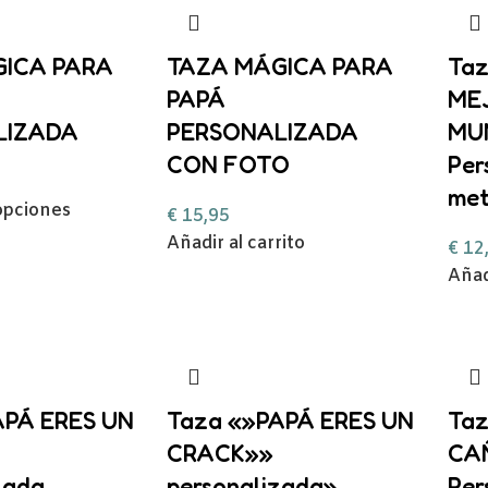
ICA PARA
TAZA MÁGICA PARA
Taz
PAPÁ
ME
LIZADA
PERSONALIZADA
MU
CON FOTO
Per
met
opciones
€
15,95
Añadir al carrito
€
12
Añad
APÁ ERES UN
Taza «»PAPÁ ERES UN
Taz
CRACK»»
CA
zada
personalizada»
Per