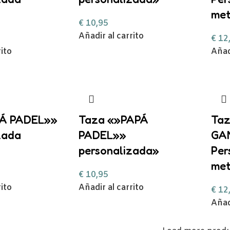
met
€
10,95
Añadir al carrito
€
12
rito
Añad
Á PADEL»»
Taza «»PAPÁ
Ta
zada
PADEL»»
GA
personalizada»
Per
met
€
10,95
rito
Añadir al carrito
€
12
Añad