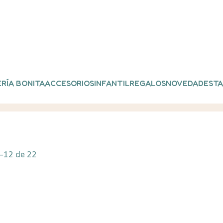
RÍA BONITA
ACCESORIOS
INFANTIL
REGALOS
NOVEDADES
TA
Dia del padre”
–12 de 22