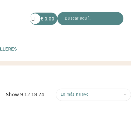
€
0,00
LLERES
Show
9
12
18
24