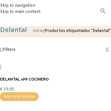
Skip to navigation
Skip to main content
Delantal
Inicio
/
Productos etiquetados “Delantal”
Filters
DELANTAL «MI COCINERO
FAVORITO SE LLAMA PAPÁ»
€
19,95
PERSONALIZADO
Seleccionar Opciones