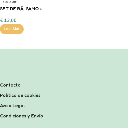
SOLD OUT
SET DE BÁLSAMO +
PINTAUÑAS INUWET –
€
13,00
MANZANA –
Leer Más
Contacto
Política de cookies
Aviso Legal
Condiciones y Envío