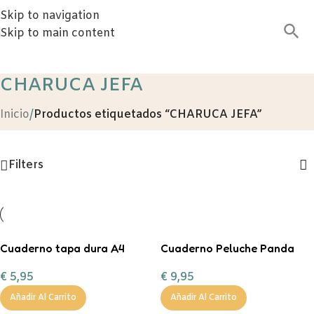
Skip to navigation
Skip to main content
CHARUCA JEFA
Inicio
/
Productos etiquetados “CHARUCA JEFA”
Filters
Cuaderno tapa dura A4
Cuaderno Peluche Panda
horizontal 80h LOVE NEVER
Back2Fun
€
5,95
€
9,95
FAILS
Añadir Al Carrito
Añadir Al Carrito