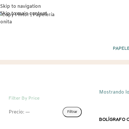
Skip to navigation
Skip to main content
PAPELE
Bolígrafos
Inicio
/
Productos etiquetados “Bolíg
Mostrando lo
Filter By Price
Precio:
—
Filtrar
BOLÍGRAFO 
NEGRO TINTA