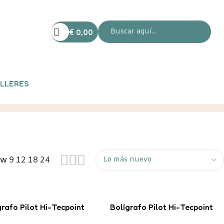
€
0,00
LLERES
ow
9
12
18
24
grafo Pilot Hi-Tecpoint
Bolígrafo Pilot Hi-Tecpoint
NEGRO
V5 AZUL