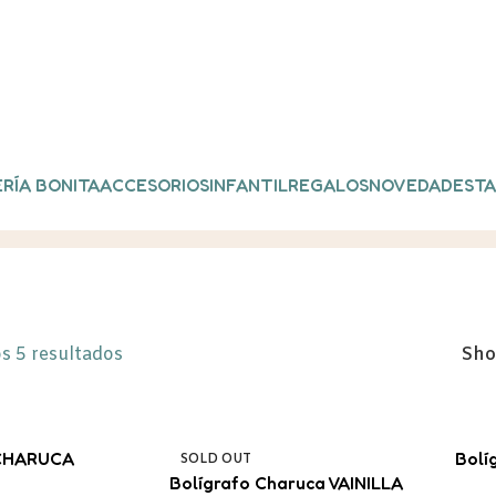
RÍA BONITA
ACCESORIOS
INFANTIL
REGALOS
NOVEDADES
TA
rafos”
s 5 resultados
Sh
CHARUCA
Bolí
SOLD OUT
 AZUL
Bolígrafo Charuca VAINILLA
V5 