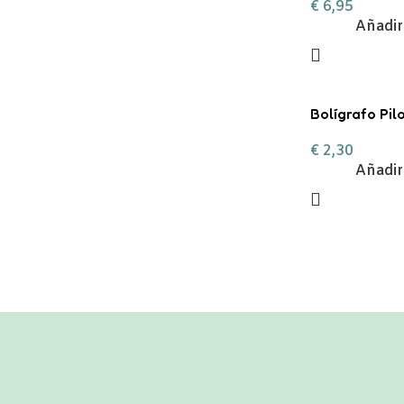
€
6,95
Añadir 
Bolígrafo Pil
V5 Rojo
€
2,30
Añadir 