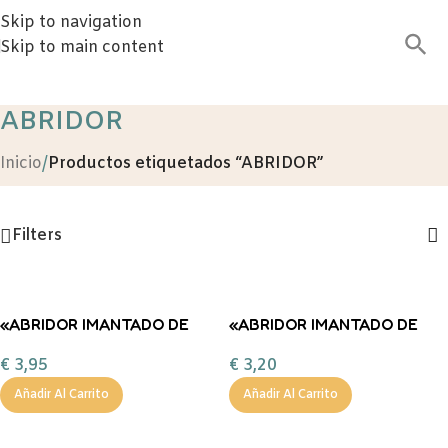
Skip to navigation
Skip to main content
ABRIDOR
Inicio
/
Productos etiquetados “ABRIDOR”
Filters
«ABRIDOR IMANTADO DE
«ABRIDOR IMANTADO DE
MADERA PERSONALIZADO
MADERA PERSONALIZADO
€
3,95
€
3,20
«»Detalle eventos +
«»Detalle eventos +
cantidades»10-20 U
cantidades»» – +50
Añadir Al Carrito
Añadir Al Carrito