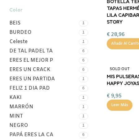
BOTELLA TE
TAPAS HERMÉ
Color
LILA CAPIBA
STORY
BEIS
1
BURDEO
1
€
28,96
Celeste
1
Añadir Al Carrit
DE TAL PADEL TA
6
ERES EL MEJOR P
6
ERES UN CRACK
SOLD OUT
6
MIS PULSERA
ERES UN PARTIDA
1
HAPPY JOYA
FELIZ 1 DIA PAD
6
€
9,95
KAKI
1
Leer Más
MARRÓN
1
MINT
1
NEGRO
1
PAPÁ ERES LA CA
6