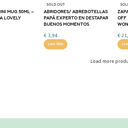
SOLD OUT
SOL
MINI MUG 50ML –
ABRIDORES/ ABREBOTELLAS
ZAPA
A LOVELY
PAPÁ EXPERTO EN DESTAPAR
OFF 
BUENOS MOMENTOS
WON
€
3,94
€
21
Leer Más
Lee
Load more prod