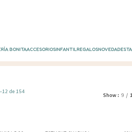
RÍA BONITA
ACCESORIOS
INFANTIL
REGALOS
NOVEDADES
TA
–12 de 154
Show
9