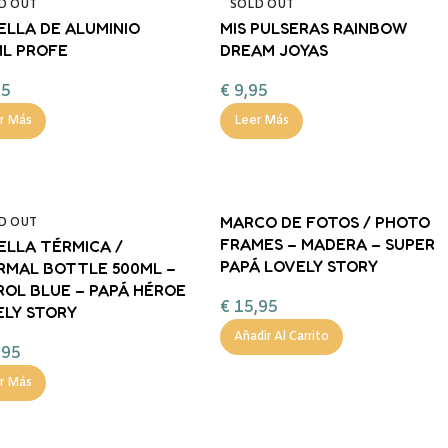
D OUT
SOLD OUT
ELLA DE ALUMINIO
MIS PULSERAS RAINBOW
ML PROFE
DREAM JOYAS
95
€
9,95
r Más
Leer Más
MARCO DE FOTOS / PHOTO
D OUT
FRAMES – MADERA – SUPER
ELLA TÉRMICA /
PAPÁ LOVELY STORY
RMAL BOTTLE 500ML –
OL BLUE – PAPÁ HÉROE
€
15,95
ELY STORY
Añadir Al Carrito
,95
r Más