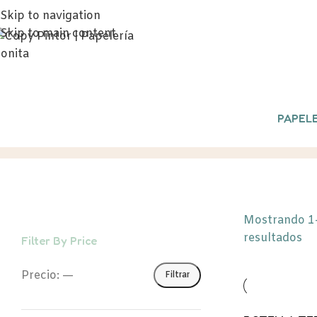
Skip to navigation
Skip to main content
PAPELE
Papá
Inicio
/
REGALOS
/
Papá
Mostrando 1
resultados
Filter By Price
Precio:
—
Filtrar