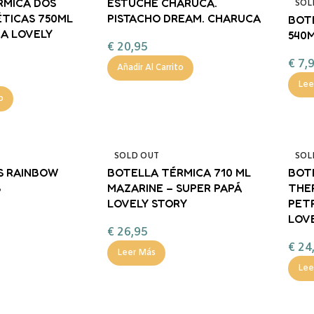
RMICA DOS
ESTUCHE CHARUCA.
SOL
TICAS 750ML
PISTACHO DREAM. CHARUCA
BOT
RA LOVELY
540
€
20,95
€
7,
Añadir Al Carrito
Lee
o
SOLD OUT
SOL
S RAINBOW
BOTELLA TÉRMICA 710 ML
BOT
S
MAZARINE – SUPER PAPÁ
THE
LOVELY STORY
PETR
LOV
€
26,95
€
24
Leer Más
Lee