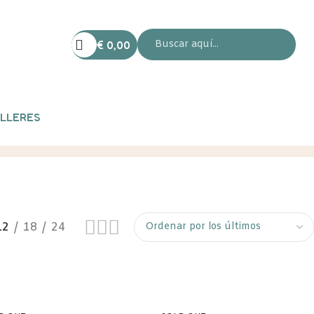
€
0,00
LLERES
12
18
24