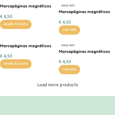
Marcapàginas magnéticos
SOLD OUT
Profe morena
Marcapàginas magnéticos
€
4,50
profe rubia
€
4,50
Añadir Al Carrito
Leer Más
Marcapàginas magnéticos
SOLD OUT
Haymitch
Marcapàginas magnéticos
€
4,50
Kakashi
€
4,50
Añadir Al Carrito
Leer Más
Load more products