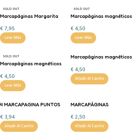
SOLD OUT
SOLD OUT
Marcapáginas Margarita
Marcapàginas magnéticos
Crochet
CHICOS DE TOMMEN 3
€
7,95
€
4,50
Leer Más
Leer Más
Marcapàginas magnéticos
SOLD OUT
Marcapàginas magnéticos
CHICOS DE TOMMEN 2
€
4,50
CHICOS DE TOMMEN 1
€
4,50
Añadir Al Carrito
Leer Más
4 MARCAPAGINA PUNTOS
MARCAPÁGINAS
LIBRO MAGNÉTICO
MAGNÉTICOS STITCH
€
3,94
€
2,50
Añadir Al Carrito
Añadir Al Carrito