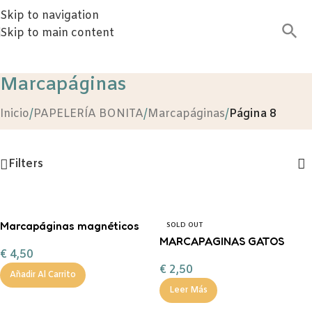
Skip to navigation
Skip to main content
Marcapáginas
Inicio
/
PAPELERÍA BONITA
/
Marcapáginas
/
Página 8
Filters
Marcapáginas magnéticos
SOLD OUT
Guerreras kpop Gato
MARCAPAGINAS GATOS
€
4,50
€
2,50
Añadir Al Carrito
Leer Más