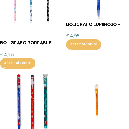
BOLÍGRAFO LUMINOSO –
PENGUIN – WRITING IS
€
4,95
MAGIC NAVIDAD LEGAMI
BOLIGRAFO BORRABLE
Añadir Al Carrito
STITCH POMPON FLUFFY
€
4,25
Añadir Al Carrito