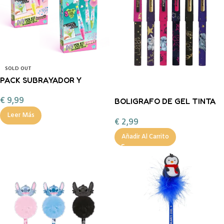
SOLD OUT
PACK SUBRAYADOR Y
BOLÍGRAFOS DIY – STYLE 4
€
9,99
BOLIGRAFO DE GEL TINTA
EVER CANAL TOYS
AZUL STITCH -GOLD
Leer Más
€
2,99
Añadir Al Carrito