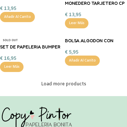
VICHY MINT
MONEDERO TARJETERO CP
€
13,95
VICHY MOSTAZA
€
13,95
Añadir Al Carrito
Leer Más
BOLSA ALGODON CON
SOLD OUT
SET DE PAPELERIA BUMPER
CREMALLERA GATOS
€
5,95
EN BOLSA CON
SURTIDAS
€
16,95
CREMALLERA WEDNESDAY
Añadir Al Carrito
Leer Más
Load more products