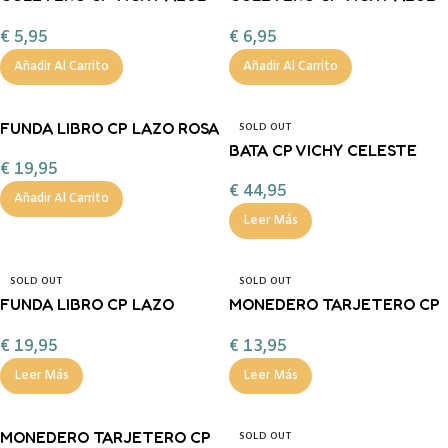
MARINO
MARINO LAZO
€
5,95
€
6,95
Añadir Al Carrito
Añadir Al Carrito
FUNDA LIBRO CP LAZO ROSA
SOLD OUT
BATA CP VICHY CELESTE
€
19,95
NALA
€
44,95
Añadir Al Carrito
Leer Más
SOLD OUT
SOLD OUT
FUNDA LIBRO CP LAZO
MONEDERO TARJETERO CP
SALMA
VICHY ROSA
€
19,95
€
13,95
Leer Más
Leer Más
MONEDERO TARJETERO CP
SOLD OUT