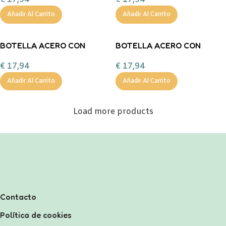
PERSONALIZABLE 500ML
PERSONALIZABLE 500ML
TUTETE
TUTETE
Añadir Al Carrito
Añadir Al Carrito
BOTELLA ACERO CON
BOTELLA ACERO CON
FUNDA PANDAS IN SPACE
FUNDA CIRCUS SHOW
€
17,94
€
17,94
PERSONALIZABLE 500ML
PERSONALIZABLE 500ML
TUTETE
TUTETE
Añadir Al Carrito
Añadir Al Carrito
Load more products
Contacto
Política de cookies