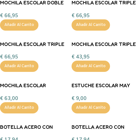
MOCHILA ESCOLAR DOBLE
MOCHILA ESCOLAR TRIPLE
40X28 ROMA RECICL MAGIC
41X28 OSLO SQUARE IT +
€
66,95
€
66,95
UNICORN + CARRO
CARRO
Añadir Al Carrito
Añadir Al Carrito
MOCHILA ESCOLAR TRIPLE
MOCHILA ESCOLAR TRIPLE
41X28 OSLO FOSSIL +
41X28 OSLO RECICL.
€
66,95
€
43,95
CARRO
ACUARELA
Añadir Al Carrito
Añadir Al Carrito
MOCHILA ESCOLAR
ESTUCHE ESCOLAR MAY
TROLLEY MAY DAISY LILAC
DAISY LILAC MAY TUTETE
€
63,00
€
9,00
MAY TUTETE
Añadir Al Carrito
Añadir Al Carrito
BOTELLA ACERO CON
BOTELLA ACERO CON
FUNDA PLANES
FUNDA BLOSSOM BIRDS
€
17,94
€
17,94