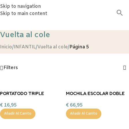
Skip to navigation
Skip to main content
Vuelta al cole
Inicio
/
INFANTIL
/
Vuelta al cole
/
Página 5
Filters
PORTATODO TRIPLE
MOCHILA ESCOLAR DOBLE
ORGANIZADOR RECICLADO
40X28 ROMA RECICLADA
€
16,95
€
66,95
MAGIC UNICORN
MATISSE CAT + CARRO
Añadir Al Carrito
Añadir Al Carrito