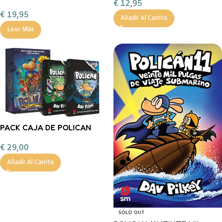
€
12,95
KIDYWOLF
€
19,95
Añadir Al Carrito
Leer Más
PACK CAJA DE POLICAN
LIBROS 1 Y 2
€
29,00
Añadir Al Carrito
SOLD OUT