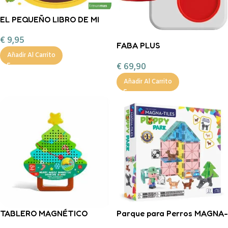
EL PEQUEÑO LIBRO DE MI
CUMPLEAÑOS
€
9,95
FABA PLUS
Añadir Al Carrito
CUENTACUENTOS
€
69,90
INTERACTIVO + COLARROJA
Añadir Al Carrito
TABLERO MAGNÉTICO
Parque para Perros MAGNA-
MÁGICO ÁRBOL DE NAVIDAD
TILES