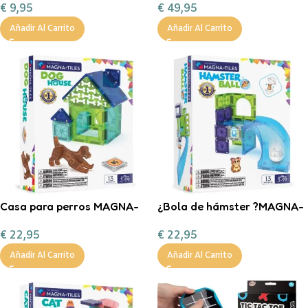
€
9,95
€
49,95
DE HAPE
Añadir Al Carrito
Añadir Al Carrito
Casa para perros MAGNA-
¿Bola de hámster ?MAGNA-
TILES
TILES
€
22,95
€
22,95
Añadir Al Carrito
Añadir Al Carrito