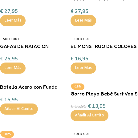
Magical Ride Pony Ride
CAT-PURPLE PATCHES
€
27,95
€
27,95
Rainbow Bling2o – Estilo uni
Leer Más
Leer Más
SOLD OUT
SOLD OUT
GAFAS DE NATACION
EL MONSTRUO DE COLORES
PREHISTORIC TIMES-
MANDALAS
€
25,95
€
16,95
RAPTOR BLUE GREY
Leer Más
Leer Más
Botella Acero con Funda
-18%
Funny Letters
Gorro Playa Bebé Surf Van S
€
15,95
Personalizable 350ml
€
13,95
€
16,95
Añadir Al Carrito
Añadir Al Carrito
-18%
SOLD OUT