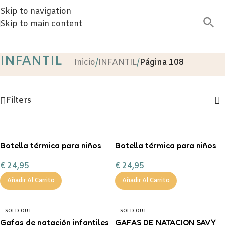
Skip to navigation
Skip to main content
INFANTIL
Inicio
/
INFANTIL
/
Página 108
Filters
Botella térmica para niños
Botella térmica para niños
Sea World 260 ml
“Panda Gang” 350ML
€
24,95
€
24,95
Añadir Al Carrito
Añadir Al Carrito
SOLD OUT
SOLD OUT
Gafas de natación infantiles
GAFAS DE NATACION SAVY