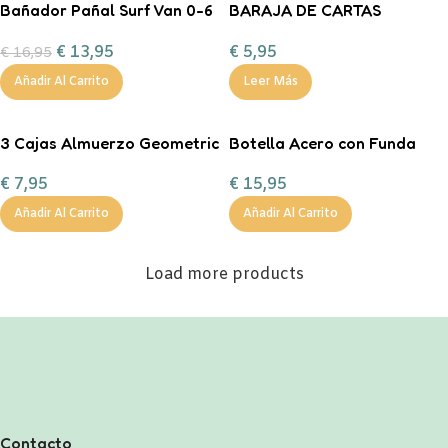
Bañador Pañal Surf Van 0-6
BARAJA DE CARTAS
meses
INFANTIL SHUFFLE STITCH
€
13,95
€
5,95
€
16,95
Añadir Al Carrito
Leer Más
3 Cajas Almuerzo Geometric
Botella Acero con Funda
Nature
Magical Forest
€
7,95
€
15,95
Personalizable 350ml
Añadir Al Carrito
Añadir Al Carrito
Load more products
Contacto