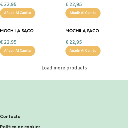
€
22,95
€
22,95
PERSONALIZABLE TUTETE
SHOW PERSONALIZABLE
TUTETE
Añadir Al Carrito
Añadir Al Carrito
MOCHILA SACO
MOCHILA SACO
IMPERMEABLE PANDAS IN
IMPERMEABLE THE
€
22,95
€
22,95
SPACE PERSONALIZABLE
WOODEN BOY
TUTETE
PERSONALIZABLE TUTETE
Añadir Al Carrito
Añadir Al Carrito
Load more products
Contacto
Política de cookies