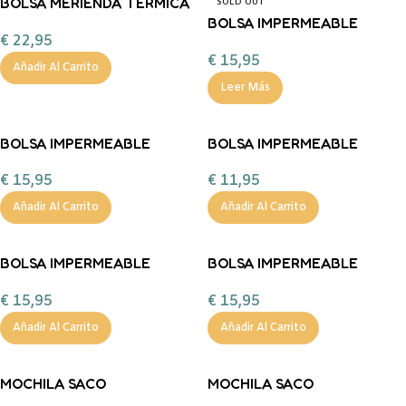
BOLSA MERIENDA TÉRMICA
SOLD OUT
PERSONALIZABLE 3D
BOLSA IMPERMEABLE
€
22,95
CIRCUS SHOW TUTETE
GRANDE PLANES
€
15,95
PERSONALIZABLE TUTETE
Añadir Al Carrito
Leer Más
BOLSA IMPERMEABLE
BOLSA IMPERMEABLE
GRANDE CIRCUS SHOW
GRANDE THE WOODEN BOY
€
15,95
€
11,95
PERSONALIZABLE TUTETE
PERSONALIZABLE TUTETE
Añadir Al Carrito
Añadir Al Carrito
BOLSA IMPERMEABLE
BOLSA IMPERMEABLE
GRANDE BLOSSOM BIRDS
GRANDE MOUSE FAIRIES
€
15,95
€
15,95
PERSONALIZABLE TUTETE
PERSONALIZABLE TUTETE
Añadir Al Carrito
Añadir Al Carrito
MOCHILA SACO
MOCHILA SACO
IMPERMEABLE PLANES
IMPERMEABLE CIRCUS