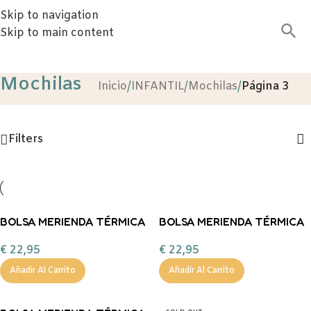
Skip to navigation
Skip to main content
Mochilas
Inicio
/
INFANTIL
/
Mochilas
/
Página 3
Filters
BOLSA MERIENDA TÉRMICA
BOLSA MERIENDA TÉRMICA
PERSONALIZABLE 3D
PERSONALIZABLE 3D
€
22,95
€
22,95
PLANES TUTETE
PANDAS IN SPACE TUTETE
Añadir Al Carrito
Añadir Al Carrito