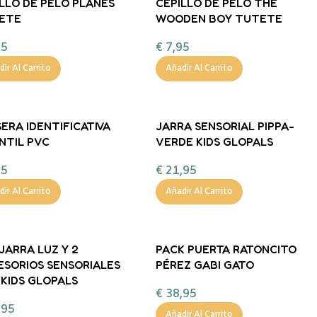
LLO DE PELO PLANES
CEPILLO DE PELO THE
ETE
WOODEN BOY TUTETE
95
€
7,95
ir Al Carrito
Añadir Al Carrito
ERA IDENTIFICATIVA
JARRA SENSORIAL PIPPA-
NTIL PVC
VERDE KIDS GLOPALS
95
€
21,95
ir Al Carrito
Añadir Al Carrito
JARRA LUZ Y 2
PACK PUERTA RATONCITO
ESORIOS SENSORIALES
PÉREZ GABI GATO
KIDS GLOPALS
€
38,95
,95
Añadir Al Carrito