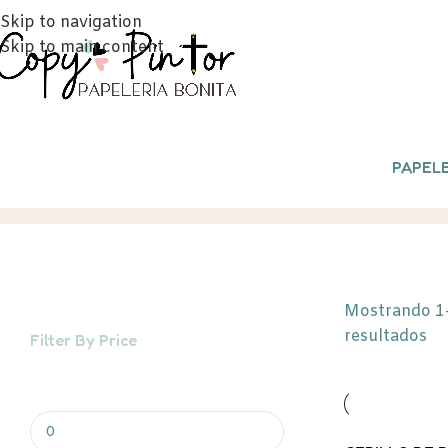
Skip to navigation
Skip to main content
PAPELE
Accesorios
Inicio
/
INFANTIL
/
Accesorios
Mostrando 1
resultados
Filter By Price