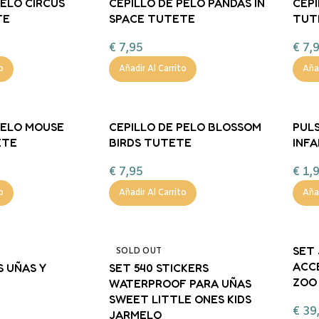
PELO CIRCUS
CEPILLO DE PELO PANDAS IN
CEPI
TE
SPACE TUTETE
TUT
€
7,95
€
7,
o
Añadir Al Carrito
Añad
PELO MOUSE
CEPILLO DE PELO BLOSSOM
PULS
ETE
BIRDS TUTETE
INFA
€
7,95
€
1,
o
Añadir Al Carrito
Añad
SET 
SOLD OUT
ACC
S UÑAS Y
SET 540 STICKERS
ZOO 
WATERPROOF PARA UÑAS
SWEET LITTLE ONES KIDS
€
39
JARMELO