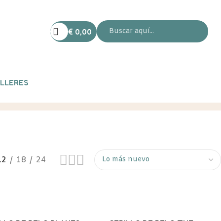
€
0,00
LLERES
12
18
24