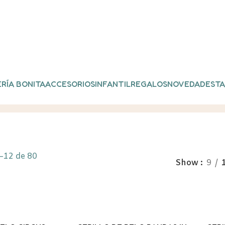
RÍA BONITA
ACCESORIOS
INFANTIL
REGALOS
NOVEDADES
TA
–12 de 80
Show
9