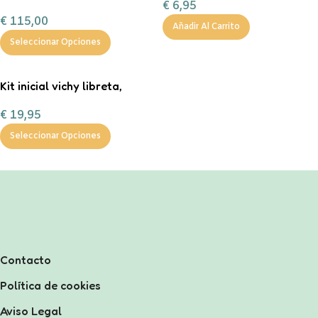
€
6,95
PERSONALIZADA 1
PAPEL CELOFAN – CAJA
€
115,00
MEDIANA PLEGABLE
Añadir Al Carrito
Seleccionar Opciones
Kit inicial vichy libreta,
lapicero y estuche
€
19,95
Seleccionar Opciones
Contacto
Política de cookies
Aviso Legal