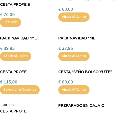
CESTA PROFE 6
BOLSO YUTE»
€
60,00
PERSONALIZADA 4
€
70,00
Añadir Al Carrito
Leer Más
PACK NAVIDAD “ME
PACK NAVIDAD “ME
ENCANTÓ VERTE BRILLAR
ENCANTÓ VERTE BRILLAR
€
39,95
€
37,95
ESTE AÑO” PERSONALIZADO
ESTE AÑO” PERSONALIZADO
con taza metálica
con taza cerámica
Añadir Al Carrito
Añadir Al Carrito
CESTA PROFE
CESTA “SEÑO BOLSO YUTE”
PERSONALIZADA 2
PERSONALIZADA 3
€
115,00
€
60,00
Seleccionar Opciones
Añadir Al Carrito
PREPARADO EN CAJA O
SOLD OUT
CESTA PROFE
CESTA PLEGABLE CON