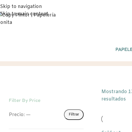
Skip to navigation
Skip to main content
PAPELE
Velas
Inicio
/
ACCESORIOS
/
Velas
/
Página 2
Mostrando 1
resultados
Filter By Price
Precio:
—
Filtrar