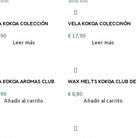
 out
Sold out
A KOKOA COLECCIÓN
VELA KOKOA COLECCINÓN
ENTOS PATIO ANDALUZ
MOMENTOS ERES ISLA
,90
€
17,90
Leer más
Leer más
A KOKOA AROMAS CLUB
WAX MELTS KOKOA CLUB DE
LECTURA
LECTURA
,90
€
8,80
Añadir al carrito
Añadir al carrito