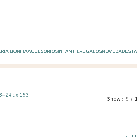
RÍA BONITA
ACCESORIOS
INFANTIL
REGALOS
NOVEDADES
TA
3–24 de 153
Show
9