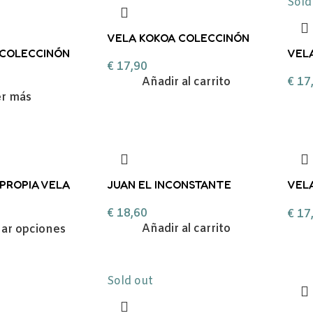
Sold
VELA KOKOA COLECCINÓN
 COLECCINÓN
MOMENTOS SAL EN LA PIEL
VEL
€
17,90
ÁBANAS AL SOL
MOM
Añadir al carrito
€
17
er más
 PROPIA VELA
JUAN EL INCONSTANTE
VEL
AROMA KOKOA
DE 
€
18,60
€
17
Añadir al carrito
nar opciones
Sold out