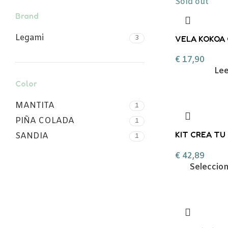
Sold out
Brand
Legami
VELA KOKOA
3
MOMENTOS S
€
17,90
Le
Color
MANTITA
1
PIÑA COLADA
1
KIT CREA TU
SANDIA
1
AROMATICA 
€
42,89
Seleccio