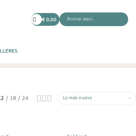
€
0,00
LLERES
12
18
24