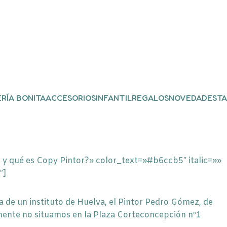
RÍA BONITA
ACCESORIOS
INFANTIL
REGALOS
NOVEDADES
TA
 y qué es Copy Pintor?» color_text=»#b6ccb5″ italic=»»
″]
 de un instituto de Huelva, el Pintor Pedro Gómez, de
ente no situamos en la Plaza Corteconcepción nº1