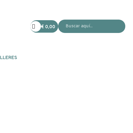
€
0,00
LLERES