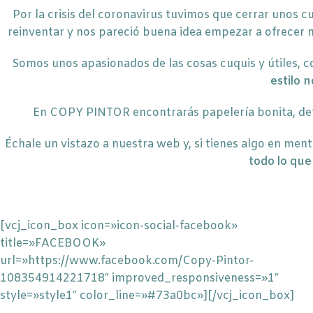
Por la crisis del coronavirus tuvimos que cerrar unos c
reinventar y nos pareció buena idea empezar a ofrecer n
Somos unos apasionados de las cosas cuquis y útiles, c
estilo 
En COPY PINTOR encontrarás papelería bonita, detal
Échale un vistazo a nuestra web y, si tienes algo en men
todo lo que
[vcj_icon_box icon=»icon-social-facebook»
title=»FACEBOOK»
url=»https://www.facebook.com/Copy-Pintor-
108354914221718″ improved_responsiveness=»1″
style=»style1″ color_line=»#73a0bc»][/vcj_icon_box]