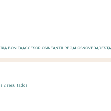
RÍA BONITA
ACCESORIOS
INFANTIL
REGALOS
NOVEDADES
TA
etas”
s 2 resultados