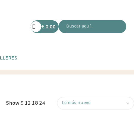
€
0,00
LLERES
Show
9
12
18
24